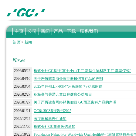
主页
公司
新闻
产品
下载
联系我们
首 页
>
新闻
News
2026/05/22
株式会社GC举行“富士小山工厂 新型生物材料工厂 奠基仪式”
2026/04/16
关于严厉谴责海外医疗器械假冒产品的声明
2026/03/04
2025年苏州工业园区“河长联盟”行动感谢信
2026/02/27
积极参与关爱儿童口腔健康公益项目
2026/01/27
关于严厉谴责网络销售假冒 GC而至齿科产品的声明
2026/01/21
GC集团CSR报告书2025
2025/12/24
医疗器械忠告性通知
2025/11/05
株式会社GC董事改选通知
2025/10/22
Foundation Nakao For Worldwide Oral Health第七届研究扶持