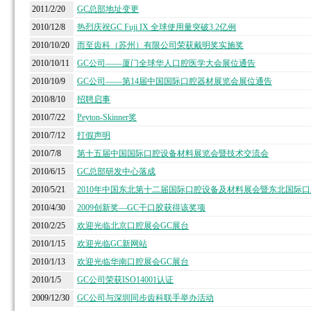
2011/2/20
GC总部地址变更
2010/12/8
热烈庆祝GC Fuji IX 全球使用量突破3.2亿例
2010/10/20
而至齿科（苏州）有限公司荣获戴明奖实施奖
2010/10/11
GC公司——厦门全球华人口腔医学大会展位通告
2010/10/9
GC公司——第14届中国国际口腔器材展览会展位通告
2010/8/10
招聘启事
2010/7/22
Peyton-Skinner奖
2010/7/12
打假声明
2010/7/8
第十五届中国国际口腔设备材料展览会暨技术交流会
2010/6/15
GC总部研发中心落成
2010/5/21
2010年中国东北第十二届国际口腔设备及材料展会暨东北国际
2010/4/30
2009创新奖—GC干口胶获得该奖项
2010/2/25
欢迎光临北京口腔展会GC展台
2010/1/15
欢迎光临GC新网站
2010/1/13
欢迎光临华南口腔展会GC展台
2010/1/5
GC公司荣获ISO14001认证
2009/12/30
GC公司与深圳同步齿科联手举办活动