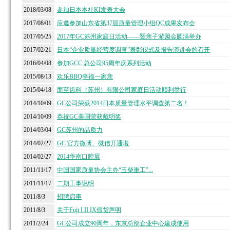
2018/03/08
参加日本本社KI发表大会
2017/08/01
应邀参加山东省第37届质量管理小组QC成果发布会
2017/05/25
2017年GC苏州家庭日活动——暨亲子游园会圆满举办
2017/02/21
日本“企业质量经营度调查”表彰仪式及报告演讲会的召开
2016/04/08
参加GCC 总公司95周年庆系列活动
2015/08/13
欢乐BBQ幸福一家亲
2015/04/18
而至齿科（苏州）有限公司家庭日活动顺利举行
2014/10/09
GC公司荣获2014日本质量管理水平调查第二名！
2014/10/09
恭祝GC美国荣获戴明奖
2014/03/04
GC苏州的品质力
2014/02/27
GC 官方微博、微信开通啦
2014/02/27
2014华南口腔展
2011/11/17
中国国家质量协会主办“玉柴重工”...
2011/11/17
二期工事说明
2011/8/3
招聘启事
2011/8/3
关于Fuji I II IX假货声明
2011/2/24
GC公司成立90周年，东京总部企业中心建成使用