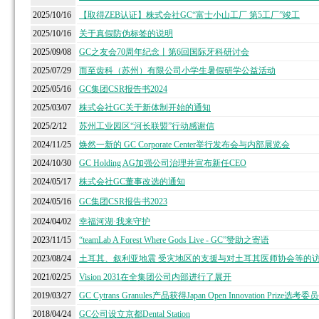
2025/10/16
【取得ZEB认证】株式会社GC“富士小山工厂 第5工厂”竣工
2025/10/16
关于真假防伪标签的说明
2025/09/08
GC之友会70周年纪念丨第6回国际牙科研讨会
2025/07/29
而至齿科（苏州）有限公司小学生暑假研学公益活动
2025/05/16
GC集团CSR报告书2024
2025/03/07
株式会社GC关于新体制开始的通知
2025/2/12
苏州工业园区“河长联盟”行动感谢信
2024/11/25
焕然一新的 GC Corporate Center举行发布会与内部展览会
2024/10/30
GC Holding AG加强公司治理并宣布新任CEO
2024/05/17
株式会社GC董事改选的通知
2024/05/16
GC集团CSR报告书2023
2024/04/02
幸福河湖·我来守护
2023/11/15
“teamLab A Forest Where Gods Live - GC”赞助之寄语
2023/08/24
土耳其、叙利亚地震 受灾地区的支援与对土耳其医师协会等的
2021/02/25
Vision 2031在全集团公司内部进行了展开
2019/03/27
GC Cytrans Granules产品获得Japan Open Innovation Prize
2018/04/24
GC公司设立京都Dental Station